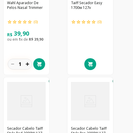
Wahl Aparador De
Taiff Secador Easy
Pelos Nasal Trimmer
1700w 127v
☆
☆
☆
☆
☆
☆
☆
☆
☆
☆
(
0
)
(
0
)
39
,
90
R$
ou em
1
x de
R$
39
,
90
－
＋
Secador Cabelo Taiff
Secador Cabelo Taiff