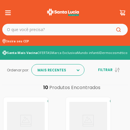
O que você precisa?
Insira seu CEP
Santa Mais Vacina
OFERTAS
Marca Exclusiva
Mundo infantil
Dermocosméticos
FILTRAR
Ordenar por:
MAIS RECENTES
10