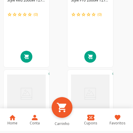
Style Red 2000W 127V
Style Pro 2000W 127V
@
@
☆
☆
☆
☆
☆
☆
☆
☆
☆
☆
(
0
)
(
0
)
Aparador Pelos Wahl
Maq Cortar Cabelo
Home
Conta
Cupons
Favoritos
Carrinho
Minigroomsman 3X1
Home Cut Basic 127V
@
@