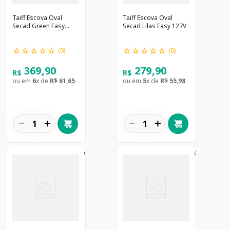
Taiff Escova Oval
Taiff Escova Oval
Secad Green Easy
Secad Lilas Easy 127V
127V
☆
☆
☆
☆
☆
☆
☆
☆
☆
☆
(
0
)
(
0
)
369
,
90
279
,
90
R$
R$
ou em
6
x de
R$
61
,
65
ou em
5
x de
R$
55
,
98
－
＋
－
＋