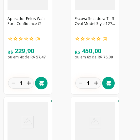
Aparador Pelos Wahl
Escova Secadora Taiff
Pure Confidence @
Oval Model Style 127V
@
☆
☆
☆
☆
☆
☆
☆
☆
☆
☆
(
0
)
(
0
)
229
,
90
450
,
00
R$
R$
ou em
4
x de
R$
57
,
47
ou em
6
x de
R$
75
,
00
－
＋
－
＋